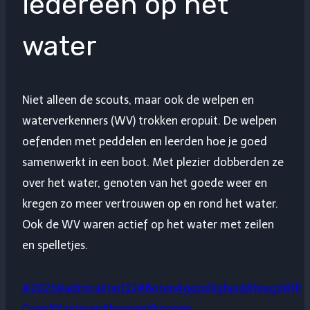
iedereen op het
water
Niet alleen de scouts, maar ook de welpen en
waterverkenners (WV) trokken eropuit. De welpen
oefenden met peddelen en leerden hoe je goed
samenwerkt in een boot. Met plezier dobberden ze
over het water, genoten van het goede weer en
kregen zo meer vertrouwen op en rond het water.
Ook de WV waren actief op het water met zeilen
en spelletjes.
Bericht
#
2025
#
admiraliteit12
#
Boten
#
gezelligheid
#
Jeugd
#
JP
tags:
Coen
#
Kinderen
#
knopen
#
knopen