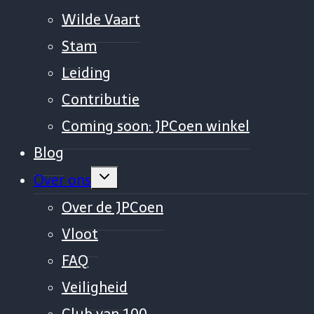
Wilde Vaart
Stam
Leiding
Contributie
Coming soon: JPCoen winkel
Blog
Vouw
Over ons
sub-
menu
Over de JPCoen
uit
Vloot
FAQ
Veiligheid