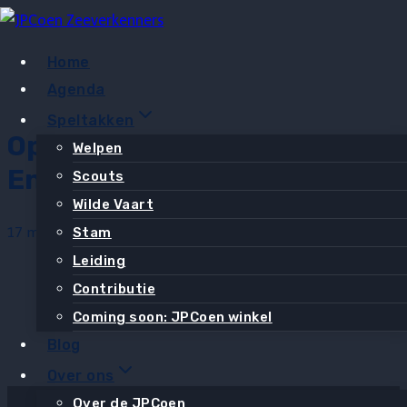
Doorgaan
naar
Home
inhoud
Agenda
Speltakken
Opkomst Vol Zeilen, Knopen
Welpen
En Paddelen
Scouts
Wilde Vaart
17 mei 2025
19 mei 2025
Stam
Leiding
Contributie
Coming soon: JPCoen winkel
Blog
Over ons
Over de JPCoen