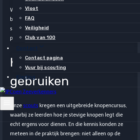
Vloot
Wat een fantastische opkomst hebben we gehad
FAQ
bij de JPCoen! Het weer zat helemaal mee: de zon
Veiligheid
scheen volop en er stond een heerlijk zeilbriesje –
Club van 100
perfect voor een actieve dag op en rond het water.
Contact
Contact pagina
Knopen leren én
Vuur bij scouting
gebruiken
Kleding
Onze
scouts
kregen een uitgebreide knopencursus,
waarbij ze leerden hoe je stevige knopen legt die
echt ergens voor dienen. En die kennis konden ze
meteen in de praktijk brengen: niet alleen op de