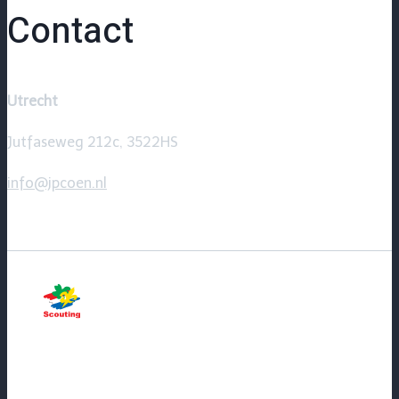
Contact
Utrecht
Jutfaseweg 212c, 3522HS
info@jpcoen.nl