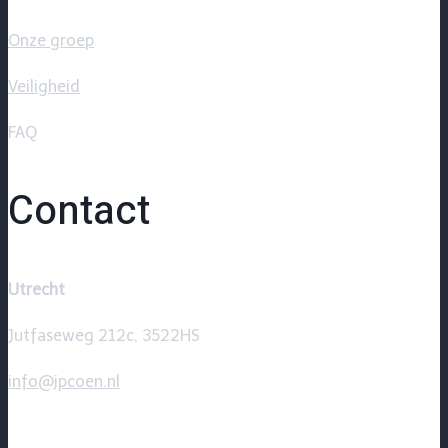
Onze groep
Veiligheid
FAQ
Contact
Utrecht
Jutfaseweg 212c, 3522HS
info@jpcoen.nl