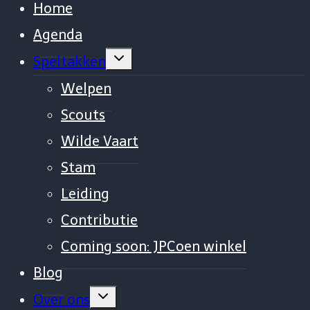
Home
Agenda
Vouw
Speltakken
sub-
menu
Welpen
uit
Scouts
Wilde Vaart
Stam
Leiding
Contributie
Coming soon: JPCoen winkel
Blog
Vouw
Over ons
sub-