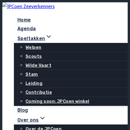
Doorgaan
naar
Home
inhoud
Agenda
Speltakken
Welpen
Scouts
Wilde Vaart
Stam
Leiding
Contributie
Coming soon: JPCoen winkel
Blog
Over ons
Over de JPCoen