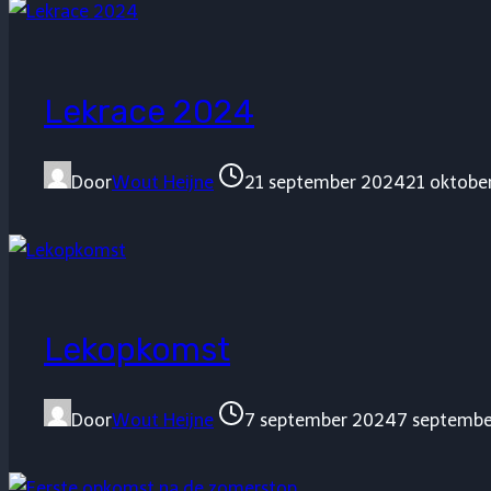
Lekrace 2024
Door
Wout Heijne
21 september 2024
21 oktobe
Lekopkomst
Door
Wout Heijne
7 september 2024
7 septemb