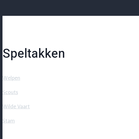
Speltakken
Welpen
Scouts
Wilde Vaart
Stam