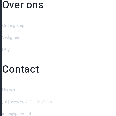
Over ons
Onze groep
Veiligheid
FAQ
Contact
Utrecht
Jutfaseweg 212c, 3522HS
info@jpcoen.nl