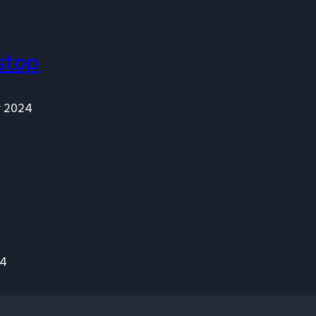
stop
r 2024
24