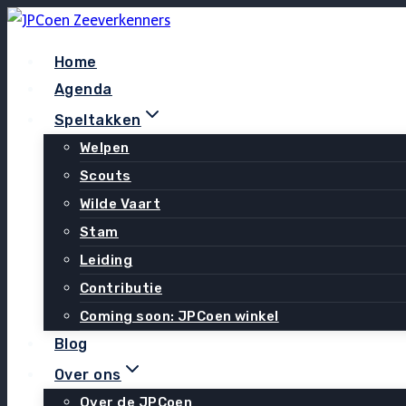
Doorgaan
naar
Home
inhoud
Agenda
Speltakken
Welpen
Scouts
Wilde Vaart
Stam
Leiding
Contributie
Coming soon: JPCoen winkel
Blog
Over ons
Over de JPCoen