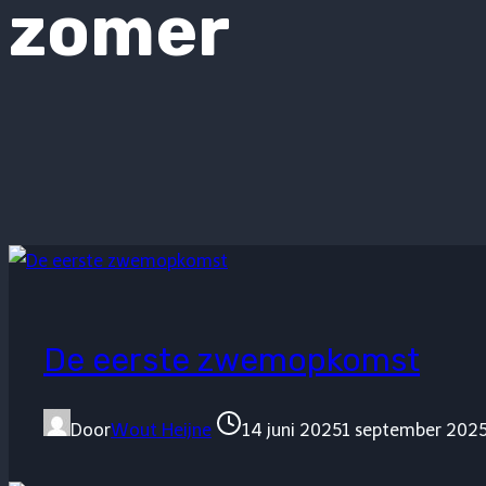
zomer
De eerste zwemopkomst
Door
Wout Heijne
14 juni 2025
1 september 202