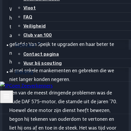
Vloot
Wat doe je als je een oude, maar charmante boot
FAQ
hebt gekocht en je al hebt kunnen genieten van
Veiligheid
talloze avonturen op het water? Voor ons was het
Club van 100
antwoord eenvoudig: we besloten om onze
geliefde Van Speijk te upgraden en haar beter te
Contact
maken dan ooit tevoren. Onze
Van Speijk
-boot
Contact pagina
heeft ons veel plezier gebracht, maar we ontdekten
Vuur bij scouting
al snel enkele mankementen en gebreken die we
Kleding
niet langer konden negeren.
Een van de meest dringende problemen was de
oude DAF 575-motor, die stamde uit de jaren ’70.
Hoewel deze motor zijn dienst heeft bewezen,
begon hij tekenen van ouderdom te vertonen en
liet hij ons af en toe in de steek. Het was tijd voor