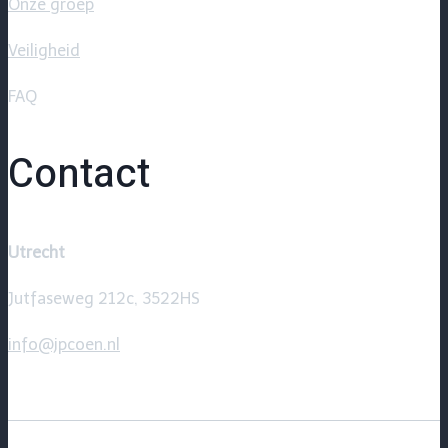
Onze groep
Veiligheid
FAQ
Contact
Utrecht
Jutfaseweg 212c, 3522HS
info@jpcoen.nl