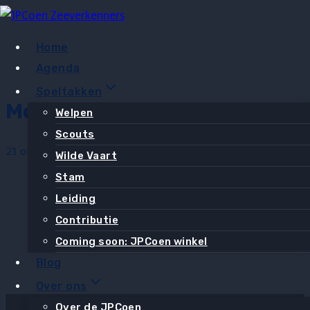
Doorgaan
naar
Home
inhoud
Agenda
Speltakken
Motor Er Uit?
Welpen
Scouts
21 oktober 2023
26 oktober 2023
Wilde Vaart
Stam
Leiding
Contributie
Coming soon: JPCoen winkel
Blog
Over ons
Over de JPCoen