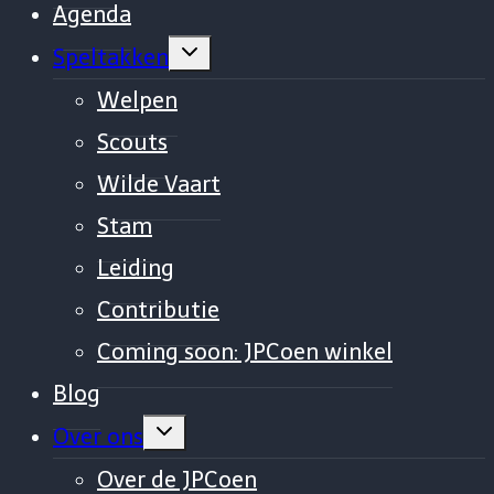
Agenda
Vouw
Speltakken
sub-
menu
Welpen
uit
Scouts
Wilde Vaart
Stam
Leiding
Contributie
Coming soon: JPCoen winkel
Blog
Vouw
Over ons
sub-
menu
Over de JPCoen
uit