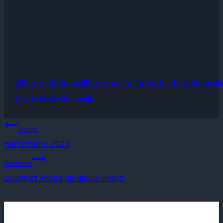
Bericht
#
Bootonderhoud
#
Bootrenovatie
#
Bootverbeteringen
#
tags:
projecten
#
Van Speijk
Bericht
Vorige
Herfstkamp 2023
navigatie
Volgende
Gourmet Avond op Nieuw Hoorn