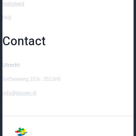
Veiligheid
FAQ
Contact
Utrecht
Jutfaseweg 212c, 3522HS
info@jpcoen.nl