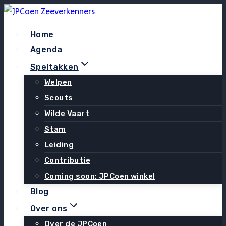
Doorgaan
naar
Home
inhoud
Agenda
Speltakken
Welpen
Scouts
Wilde Vaart
Stam
Leiding
Contributie
Coming soon: JPCoen winkel
Blog
Over ons
Over de JPCoen