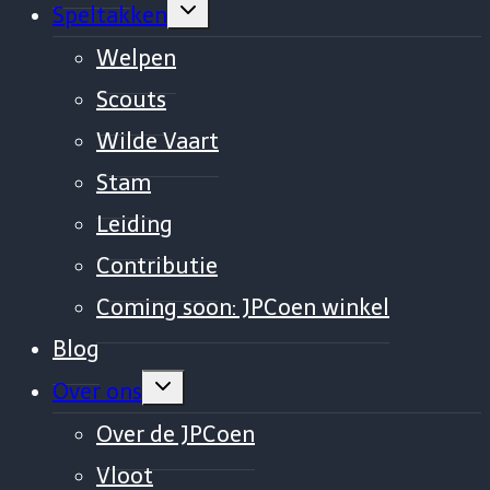
Vouw
Speltakken
sub-
menu
Welpen
uit
Scouts
Wilde Vaart
Stam
Leiding
Contributie
Coming soon: JPCoen winkel
Blog
Vouw
Over ons
sub-
menu
Over de JPCoen
uit
Vloot